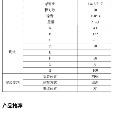
减速比
1∶4.3/5.17
极对数
10
噪音
<50dB
重量
2.5kg
A
43
B
132
C
120.5
D
10
尺寸
E
F
56
G
6
H
100
安装位置
前驱
安装要求
刹车方式
碟刹
电缆位置
左
产品推荐