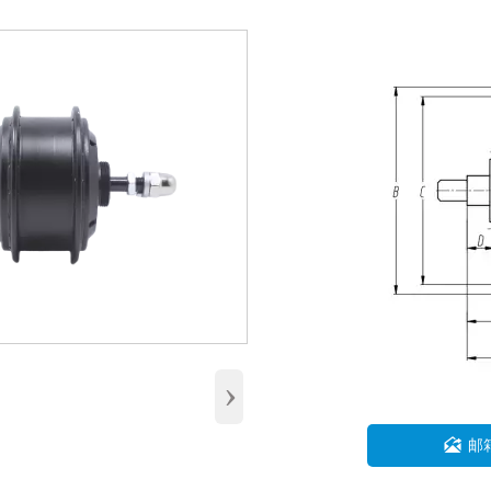
›

邮