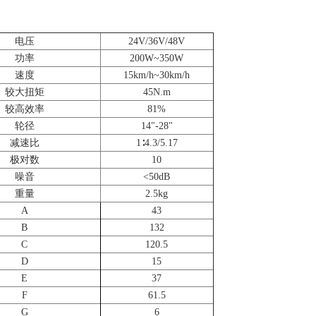
电压
24V/36V/48V
功率
200W~350W
速度
15km/h~30km/h
较大扭矩
45N.m
较高效率
81%
轮径
14"-28"
减速比
1∶4.3/5.17
极对数
10
噪音
<50dB
重量
2.5kg
A
43
B
132
C
120.5
D
15
E
37
F
61.5
G
6