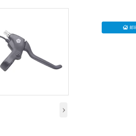

邮
›