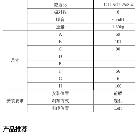
减速比
1∶17.5/12.25/8.4
极对数
8
噪音
<55dB
重量
1.30kg
A
59
B
101
C
90
D
尺寸
E
F
56
G
6
H
100
安装位置
前驱
安装要求
刹车方式
碟刹
电缆位置
Left
产品推荐