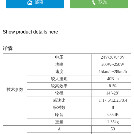


邮箱
联系
Show product details here
详情:
电压
24V/36V/48V
功率
200W~250W
速度
15km/h~28km/h
较大扭矩
40N.m
较高效率
81%
技术参数
轮径
14"-28"
减速比
1∶17.5/12.25/8.4
极对数
8
噪音
<55dB
重量
1.35kg
A
59