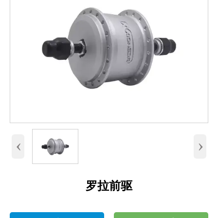
‹
›
罗拉前驱